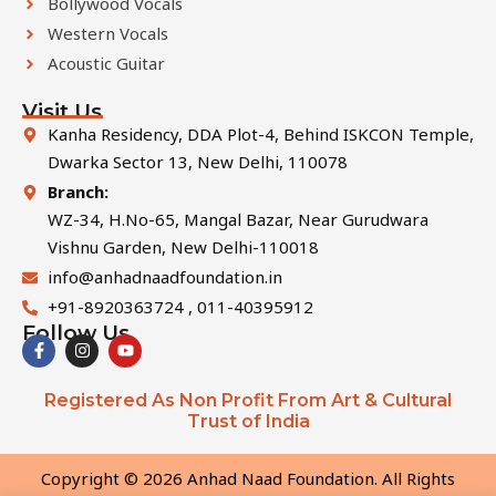
Bollywood Vocals
Western Vocals
Acoustic Guitar
Visit Us
Kanha Residency, DDA Plot-4, Behind ISKCON Temple,
Dwarka Sector 13, New Delhi, 110078
Branch:
WZ-34, H.No-65, Mangal Bazar, Near Gurudwara
Vishnu Garden, New Delhi-110018
info@anhadnaadfoundation.in
+91-8920363724 , 011-40395912
Follow Us
F
I
Y
a
n
o
c
s
u
e
t
t
Registered As Non Profit From Art & Cultural
b
a
u
Trust of India
o
g
b
o
r
e
k
a
-
m
Copyright © 2026 Anhad Naad Foundation. All Rights
f